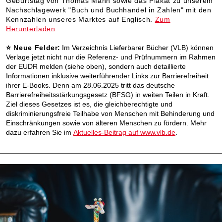
Geburtstag von Thomas Mann sowie das Plakat zu unserem
Nachschlagewerk "Buch und Buchhandel in Zahlen" mit den
Kennzahlen unseres Marktes auf Englisch.
Zum
Herunterladen
⭐
Neue Felder
:
Im Verzeichnis Lieferbarer Bücher (VLB) können
Verlage jetzt nicht nur die Referenz- und Prüfnummern im Rahmen
der EUDR melden (siehe oben), sondern auch detaillierte
Informationen inklusive weiterführender Links zur Barrierefreiheit
ihrer E-Books. Denn am 28.06.2025 tritt das deutsche
Barrierefreiheitsstärkungsgesetz (BFSG) in weiten Teilen in Kraft.
Ziel dieses Gesetzes ist es, die gleichberechtigte und
diskriminierungsfreie Teilhabe von Menschen mit Behinderung und
Einschränkungen sowie von älteren Menschen zu fördern. Mehr
dazu erfahren Sie im
Aktuelles-Beitrag auf www.vlb.de
.