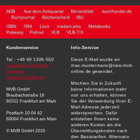
ADB
Aus dem Antiquariat
Börsenblatt
buchhandel.de
Buchjournal
Bücherscheck
IBU
ISBN
ISNI
Livro
medien.jobs
Metabooks
Pubeasy
Pubnet
VLB
VLB-TIX
Kundenservice
Info-Service
Tel.: +49 69 1306-550
Diese E-Mail wurde an
kundenservice@mvb-
max.mustermann@new.mvb-
online.de
online.de gesendet.
www.mvb-online.de
Möchten Sie in Zukunft
MVB GmbH
keine Informationen mehr
Braubachstraße 16
von uns erhalten, können
60311 Frankfurt am Main
Sie der Verwendung Ihrer E-
Mail-Adresse jederzeit
Postfach 10 04 42
widersprechen. Dafür
60004 Frankfurt am Main
entstehen Ihnen keine
anderen Kosten als die
© MVB GmbH 2025
Übermittlungskosten nach
den Basistarifen. Alternativ