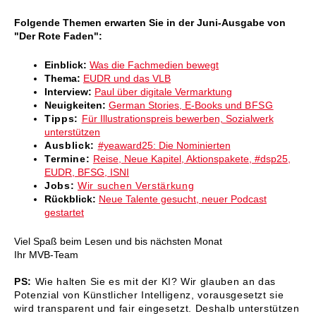
Folgende Themen erwarten Sie in der Juni-Ausgabe von
"Der Rote Faden":
Einblick:
Was die Fachmedien bewegt
Thema:
EUDR und das VLB
Interview:
Paul über digitale Vermarktung
Neuigkeiten:
German Stories, E-Books und
BFSG
Tipps:
Für Illustrationspreis bewerben, Sozialwerk
unterstützen
Ausblick:
#yeaward25: Die Nominierten
Termine:
Reise, Neue Kapitel, Aktionspakete, #dsp25,
EUDR, BFSG, ISNI
Jobs:
Wir suchen Verstärkung
Rückblick:
Neue Talente gesucht, neuer Podcast
gestartet
Viel Spaß beim Lesen und bis nächsten Monat
Ihr MVB-Team
PS:
Wie halten Sie es mit der KI? Wir glauben an das
Potenzial von Künstlicher Intelligenz, vorausgesetzt sie
wird transparent und fair eingesetzt. Deshalb unterstützen